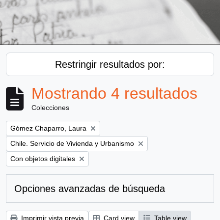
Restringir resultados por:
Mostrando 4 resultados
Colecciones
Remove filter:
Gómez Chaparro, Laura
Remove filter:
Chile. Servicio de Vivienda y Urbanismo
Remove filter:
Con objetos digitales
Opciones avanzadas de búsqueda
Imprimir vista previa
Card view
Table view