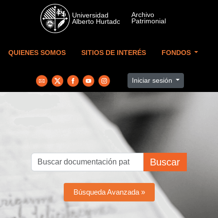
Skip to main content
QUIENES SOMOS
SITIOS DE INTERÉS
FONDOS
Iniciar sesión
Buscar
Búsqueda Avanzada »