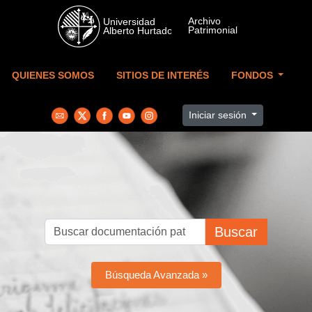
Skip to main content
QUIENES SOMOS
SITIOS DE INTERÉS
FONDOS
Iniciar sesión
Buscar
Búsqueda Avanzada »