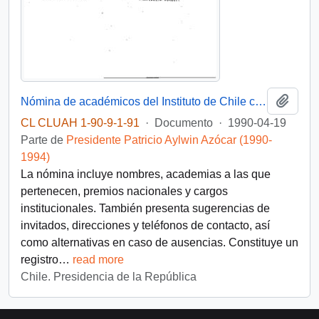
Añadi
Nómina de académicos del Instituto de Chile convocados a una reunión con el Presidente de la República el 19 de abril de 1990
CL CLUAH 1-90-9-1-91
·
Documento
·
1990-04-19
Parte de
Presidente Patricio Aylwin Azócar (1990-
1994)
La nómina incluye nombres, academias a las que
pertenecen, premios nacionales y cargos
institucionales. También presenta sugerencias de
invitados, direcciones y teléfonos de contacto, así
como alternativas en caso de ausencias. Constituye un
registro
…
read more
Chile. Presidencia de la República