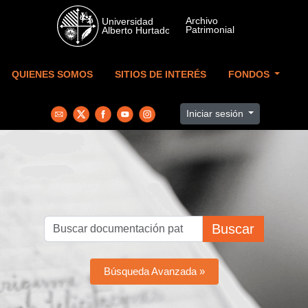
Skip to main content
QUIENES SOMOS
SITIOS DE INTERÉS
FONDOS
Iniciar sesión
Buscar
Búsqueda Avanzada »