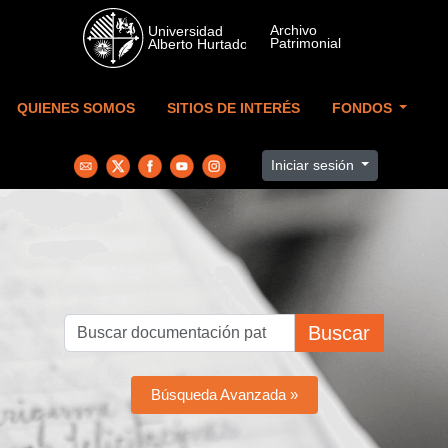
Skip to main content
QUIENES SOMOS
SITIOS DE INTERÉS
FONDOS
Iniciar sesión
Buscar
Búsqueda Avanzada »