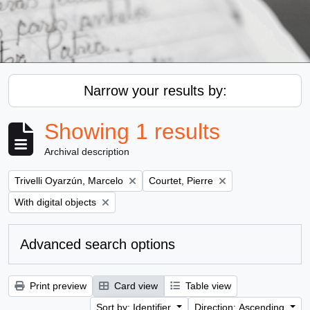
Narrow your results by:
Showing 1 results
Archival description
Remove filter:
Remove filter:
Trivelli Oyarzún, Marcelo
Courtet, Pierre
Remove filter:
With digital objects
Advanced search options
Print preview
Card view
Table view
Sort by: Identifier
Direction: Ascending