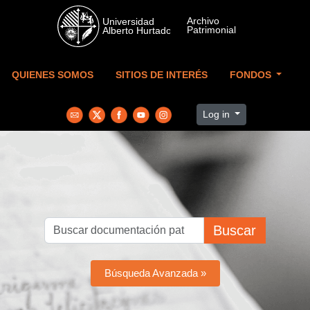
Skip to main content
QUIENES SOMOS
SITIOS DE INTERÉS
FONDOS
Log in
Buscar
Búsqueda Avanzada »