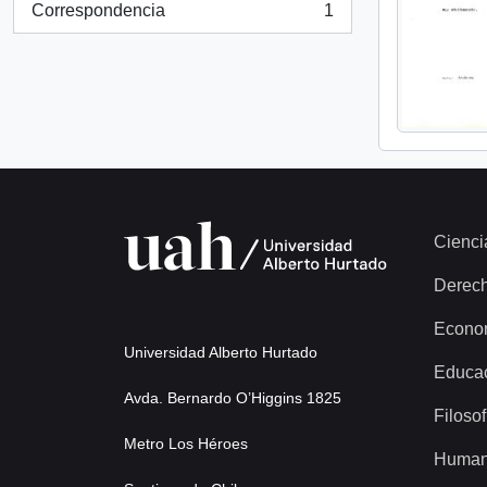
Correspondencia
1
, 1 resultados
Cienci
Derec
Econo
Universidad Alberto Hurtado
Educa
Avda. Bernardo O’Higgins 1825
Filosof
Metro Los Héroes
Human