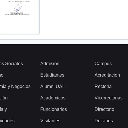
as Sociales
Admisión
Campus
ho
Estudiantes
Acreditación
mía y Negocios
Alumni UAH
Rectoría
ción
Académicos
Vicerrectorías
ía y
Funcionarios
Directorio
idades
Visitantes
Decanos