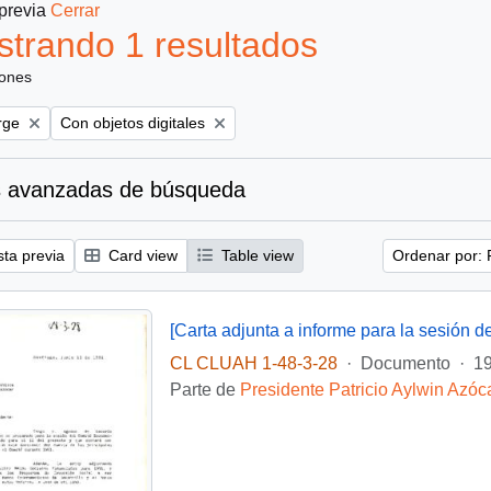
 previa
Cerrar
trando 1 resultados
iones
Remove filter:
rge
Con objetos digitales
 avanzadas de búsqueda
sta previa
Card view
Table view
Ordenar por: 
[Carta adjunta a informe para la sesión 
CL CLUAH 1-48-3-28
·
Documento
·
19
Parte de
Presidente Patricio Aylwin Azóc