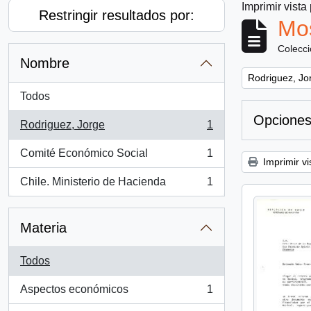
Imprimir vista
Restringir resultados por:
Mos
Colecc
Nombre
Remove filter:
Rodriguez, Jo
Todos
Opciones
Rodriguez, Jorge
1
, 1 resultados
Comité Económico Social
1
, 1 resultados
Imprimir vi
Chile. Ministerio de Hacienda
1
, 1 resultados
Materia
Todos
Aspectos económicos
1
, 1 resultados