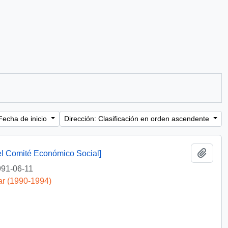
Fecha de inicio
Dirección: Clasificación en orden ascendente
Añadi
del Comité Económico Social]
91-06-11
ar (1990-1994)