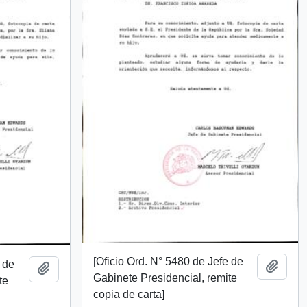
[Oficio Ord. N° 5480 de Jefe de
e de
Añadi
Añadir al portapapeles
Gabinete Presidencial, remite
te
copia de carta]