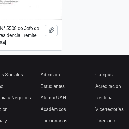
. N° 5508 de Jefe de
Añadir al portapapeles
esidencial, remite
rta]
as Sociales
Admisión
Campus
ho
Estudiantes
Acreditación
mía y Negocios
Alumni UAH
Rectoría
ción
Académicos
Vicerrectorías
ía y
Funcionarios
Directorio