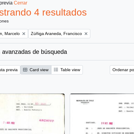
 previa
Cerrar
trando 4 resultados
iones
Remove filter:
ún, Marcelo
Zúñiga Araneda, Francisco
 avanzadas de búsqueda
sta previa
Card view
Table view
Ordenar por