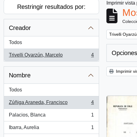
Imprimir vista
Restringir resultados por:
Mos
Colecc
Creador
Remove filter:
Trivelli Oyarz
Todos
Opciones
Trivelli Oyarzún, Marcelo
4
, 4 resultados
Imprimir vi
Nombre
Todos
Zúñiga Araneda, Francisco
4
, 4 resultados
Palacios, Blanca
1
, 1 resultados
Ibarra, Aurelia
1
, 1 resultados