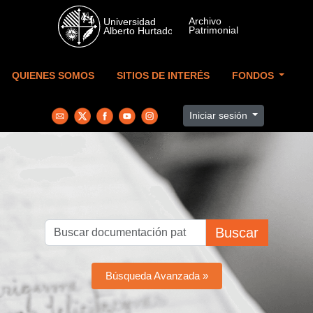
Skip to main content
QUIENES SOMOS
SITIOS DE INTERÉS
FONDOS
Iniciar sesión
Buscar
Búsqueda Avanzada »