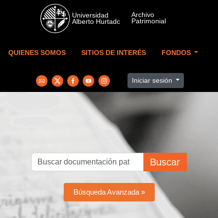
Skip to main content
QUIENES SOMOS
SITIOS DE INTERÉS
FONDOS
Iniciar sesión
Buscar
Búsqueda Avanzada »