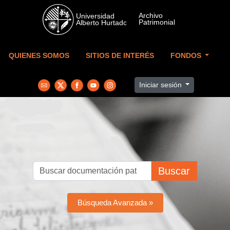
Skip to main content
QUIENES SOMOS
SITIOS DE INTERÉS
FONDOS
Iniciar sesión
Buscar
Búsqueda Avanzada »