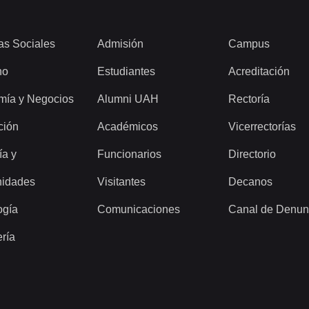
as Sociales
Admisión
Campus
ho
Estudiantes
Acreditación
mía y Negocios
Alumni UAH
Rectoría
ción
Académicos
Vicerrectorías
ía y
Funcionarios
Directorio
idades
Visitantes
Decanos
ogía
Comunicaciones
Canal de Denun
ería