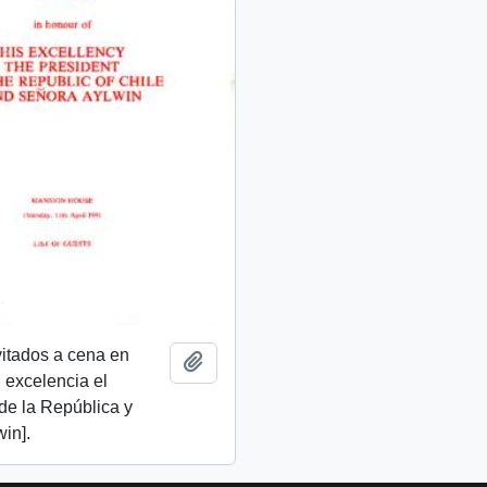
nvitados a cena en
Añadir al portapapeles
 excelencia el
de la República y
in].