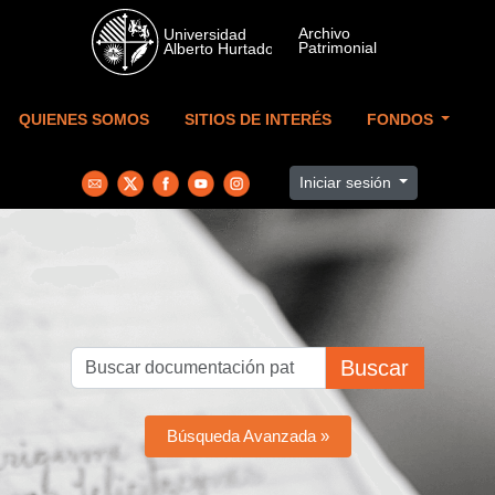
Skip to main content
QUIENES SOMOS
SITIOS DE INTERÉS
FONDOS
Iniciar sesión
Buscar
Búsqueda Avanzada »