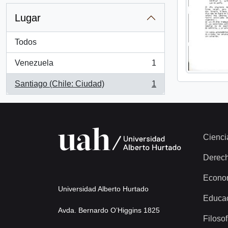
Lugar
Todos
Venezuela
1
, 1 resultados
Santiago (Chile: Ciudad)
1
, 1 resultados
Cienci
Derec
Econo
Universidad Alberto Hurtado
Educa
Avda. Bernardo O’Higgins 1825
Filosof