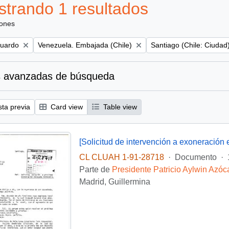
trando 1 resultados
iones
Remove filter:
Remove filter:
duardo
Venezuela. Embajada (Chile)
Santiago (Chile: Ciudad
 avanzadas de búsqueda
sta previa
Card view
Table view
CL CLUAH 1-91-28718
·
Documento
·
Parte de
Presidente Patricio Aylwin Azóc
Madrid, Guillermina