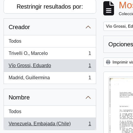
Mos
Restringir resultados por:
Colecc
Remove filter:
Creador
Vío Grossi, E
Todos
Opciones
Trivelli O., Marcelo
1
, 1 resultados
Imprimir vi
Vío Grossi, Eduardo
1
, 1 resultados
Madrid, Guillermina
1
, 1 resultados
Nombre
Todos
Venezuela. Embajada (Chile)
1
, 1 resultados