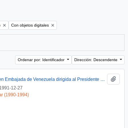
Remove filter:
)
Con objetos digitales
Ordenar por: Identificador
Dirección: Descendente
Añadi
[Solicitud de intervención a exoneración en Embajada de Venezuela dirigida al Presidente Patricio Aylwin]
1991-12-27
ar (1990-1994)