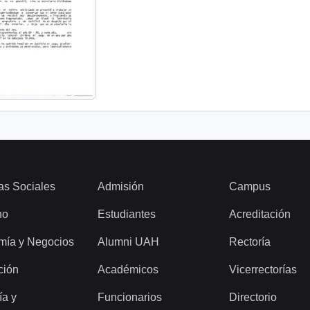
as Sociales
Admisión
Campus
ho
Estudiantes
Acreditación
mía y Negocios
Alumni UAH
Rectoría
ción
Académicos
Vicerrectorías
ía y
Funcionarios
Directorio