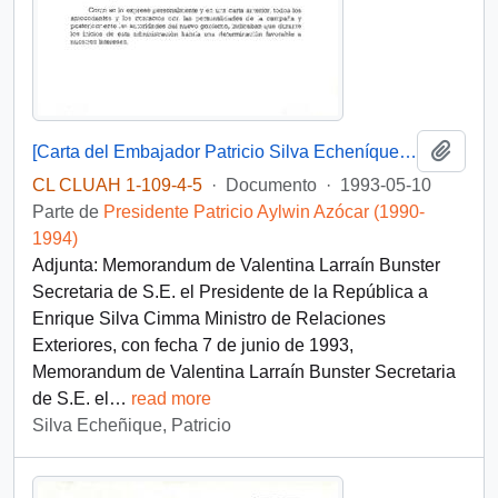
Añadi
[Carta del Embajador Patricio Silva Echeníque en la que se refiere al acuerdo de libre comercio con EE.UU. y el acierto de las conversaciones con el Presidente Clinton]
CL CLUAH 1-109-4-5
·
Documento
·
1993-05-10
Parte de
Presidente Patricio Aylwin Azócar (1990-
1994)
Adjunta: Memorandum de Valentina Larraín Bunster
Secretaria de S.E. el Presidente de la República a
Enrique Silva Cimma Ministro de Relaciones
Exteriores, con fecha 7 de junio de 1993,
Memorandum de Valentina Larraín Bunster Secretaria
de S.E. el
…
read more
Silva Echeñique, Patricio