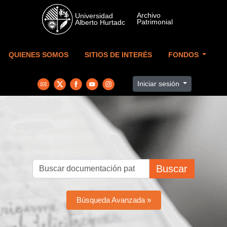
Skip to main content
QUIENES SOMOS
SITIOS DE INTERÉS
FONDOS
Iniciar sesión
Buscar
Búsqueda Avanzada »