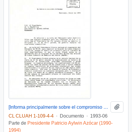
Añadi
[Informa principalmente sobre el compromiso del Gobierno de EE.UU. para negociar un Acuerdo de Libre Comercio con Chile]
CL CLUAH 1-109-4-4
·
Documento
·
1993-06
Parte de
Presidente Patricio Aylwin Azócar (1990-
1994)