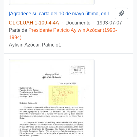
Añadi
[Agradece su carta del 10 de mayo último, en la que le cuenta sobre los avances para el acuerdo de libre comercio con los Estados Unidos]
CL CLUAH 1-109-4-4A
·
Documento
·
1993-07-07
Parte de
Presidente Patricio Aylwin Azócar (1990-
1994)
Aylwin Azócar, Patricio1