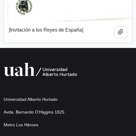
[Invitación a los Reyes de España]
Add t
Universidad Alberto Hurtado
Avda. Bernardo O’Higgins 1825
Metro Los Héroes