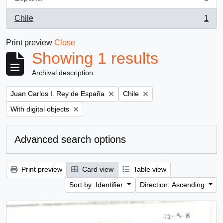
, 1 results
Chile
1
, 1 results
Print preview
Close
Showing 1 results
Archival description
Remove filter:
Remove filter:
Juan Carlos I. Rey de España
Chile
Remove filter:
With digital objects
Advanced search options
Print preview
Card view
Table view
Sort by: Identifier
Direction: Ascending