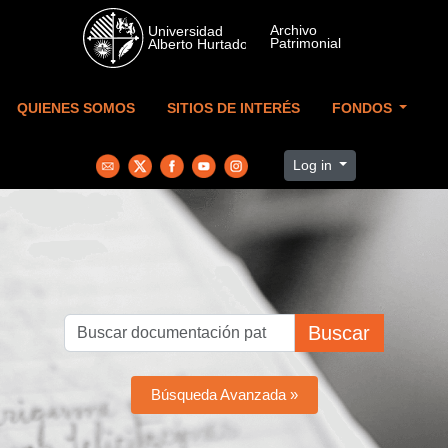
Skip to main content
QUIENES SOMOS
SITIOS DE INTERÉS
FONDOS
Log in
Buscar
Búsqueda Avanzada »