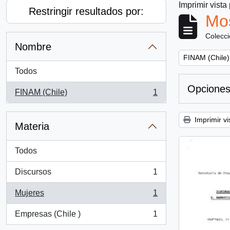
Imprimir vista
Restringir resultados por:
Mos
Colecc
Nombre
Remove filter:
FINAM (Chile)
Todos
Opciones
FINAM (Chile)
1
, 1 resultados
Imprimir vi
Materia
Todos
Discursos
1
, 1 resultados
Mujeres
1
, 1 resultados
Empresas (Chile )
1
, 1 resultados