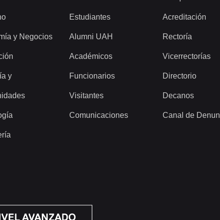
ho
Estudiantes
Acreditación
mía y Negocios
Alumni UAH
Rectoría
ción
Académicos
Vicerrectorías
ía y
Funcionarios
Directorio
idades
Visitantes
Decanos
ogía
Comunicaciones
Canal de Denun
ería