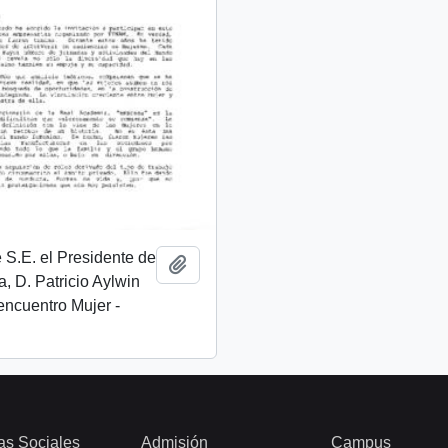
 S.E. el Presidente de
Añadir al portapapeles
a, D. Patricio Aylwin
encuentro Mujer -
as Sociales
Admisión
Campus