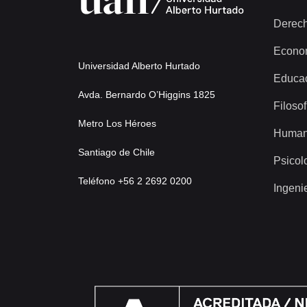
Derec
Econo
Universidad Alberto Hurtado
Educa
Avda. Bernardo O’Higgins 1825
Filosof
Metro Los Héroes
Human
Santiago de Chile
Psicol
Teléfono +56 2 2692 0200
Ingeni