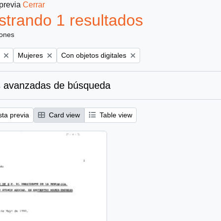
 previa
Cerrar
trando 1 resultados
iones
Remove filter:
Remove filter:
Mujeres
Con objetos digitales
 avanzadas de búsqueda
sta previa
Card view
Table view