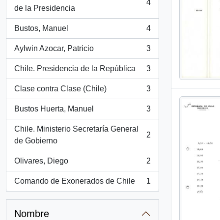
4
, 4 resultados
de la Presidencia
Bustos, Manuel
4
, 4 resultados
Aylwin Azocar, Patricio
3
, 3 resultados
Chile. Presidencia de la República
3
, 3 resultados
Clase contra Clase (Chile)
3
, 3 resultados
Bustos Huerta, Manuel
3
, 3 resultados
Chile. Ministerio Secretaría General
2
, 2 resultados
de Gobierno
Olivares, Diego
2
, 2 resultados
Comando de Exonerados de Chile
1
, 1 resultados
Nombre