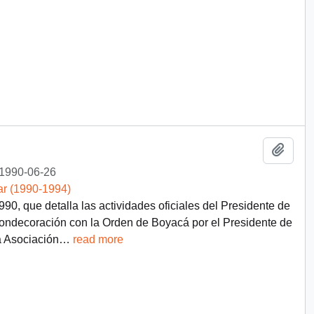
Añadi
1990-06-26
ar (1990-1994)
90, que detalla las actividades oficiales del Presidente de
a condecoración con la Orden de Boyacá por el Presidente de
a Asociación
…
read more