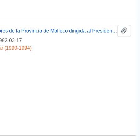
Añadi
[Carta de la Central Unitaria de Trabajadores de la Provincia de Malleco dirigida al Presidente Patricio Aylwin, mediante la cual exponen problemáticas laborales de la zona]
992-03-17
ar (1990-1994)