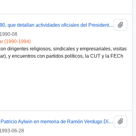
Añadi
Agendas Presidenciales de agosto de 1990, que detallan actividades oficiales del Presidente Patricio Aylwin entre el 20 y el 31 de agosto
1990-08
ar (1990-1994)
n dirigentes religiosos, sindicales y empresariales, visitas
r), y encuentros con partidos políticos, la CUT y la FECh
Añadi
[Agradecimiento de la CUT al Presidente Patricio Aylwin en memoria de Ramón Verdugo Díaz]
1993-06-28