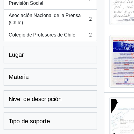
, 2 resultados
Previsión Social
Asociación Nacional de la Prensa
2
, 2 resultados
(Chile)
Colegio de Profesores de Chile
2
, 2 resultados
Lugar
Materia
Nivel de descripción
Tipo de soporte