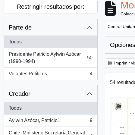
Mos
Restringir resultados por:
Colecc
Remove filter:
Parte de
Central Unitar
Todos
Opciones
Presidente Patricio Aylwin Azócar
50
, 50 resultados
(1990-1994)
Imprimir vi
Volantes Políticos
4
, 4 resultados
54 resultad
Creador
Todos
Aylwin Azócar, Patricio1
9
, 9 resultados
Chile. Ministerio Secretaría General