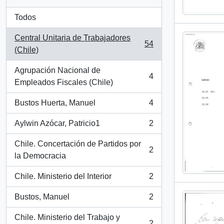
Todos
Central Unitaria de Trabajadores
54
, 54 resultados
(Chile)
Agrupación Nacional de
4
, 4 resultados
Empleados Fiscales (Chile)
Bustos Huerta, Manuel
4
, 4 resultados
Aylwin Azócar, Patricio1
2
, 2 resultados
Chile. Concertación de Partidos por
2
, 2 resultados
la Democracia
Chile. Ministerio del Interior
2
, 2 resultados
Bustos, Manuel
2
, 2 resultados
Chile. Ministerio del Trabajo y
2