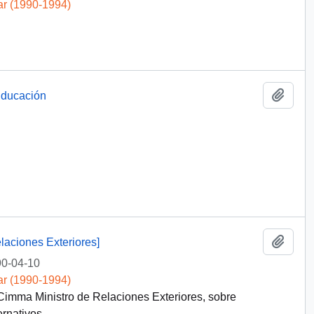
ar (1990-1994)
Añadi
Educación
Añadi
laciones Exteriores]
0-04-10
ar (1990-1994)
Cimma Ministro de Relaciones Exteriores, sobre
rnativos.