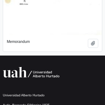
Memorandum
Add t
Universidad Alberto Hurtado
Avda. Bernardo O’Higgins 1825