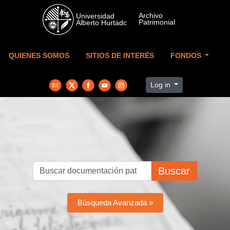
Skip to main content
QUIENES SOMOS
SITIOS DE INTERÉS
FONDOS
Log in
Buscar
Búsqueda Avanzada »