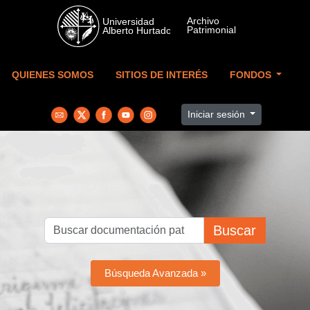
Skip to main content
QUIENES SOMOS
SITIOS DE INTERÉS
FONDOS
Iniciar sesión
Buscar
Búsqueda Avanzada »