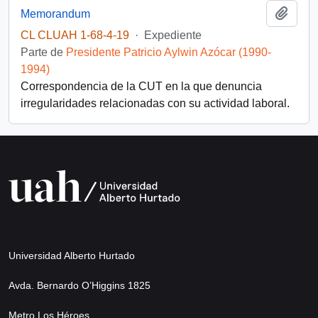
Añadi
Memorandum
CL CLUAH 1-68-4-19
·
Expediente
Parte de
Presidente Patricio Aylwin Azócar (1990-
1994)
Correspondencia de la CUT en la que denuncia
irregularidades relacionadas con su actividad laboral.
Universidad Alberto Hurtado
Avda. Bernardo O’Higgins 1825
Metro Los Héroes