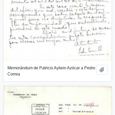
Memorándum de Patricio Aylwin Azócar a Pedro
Add t
Correa