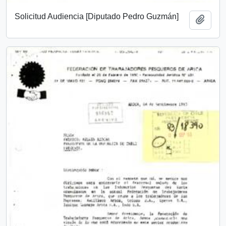
Solicitud Audiencia [Diputado Pedro Guzmán]
Add t