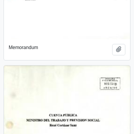
Memorandum
Add t