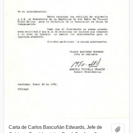
Carta de Carlos Bascuñán Edwards, Jefe de
Add t