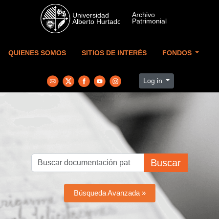
Skip to main content
QUIENES SOMOS
SITIOS DE INTERÉS
FONDOS
Log in
Buscar
Búsqueda Avanzada »