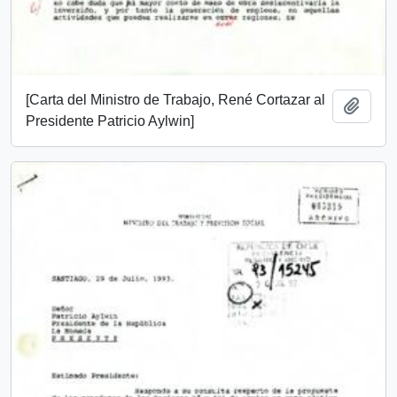
[Carta del Ministro de Trabajo, René Cortazar al
Add t
Presidente Patricio Aylwin]