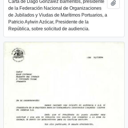
Carta de Dago González Barrientos, presidente
Add t
de la Federación Nacional de Organizaciones
de Jubilados y Viudas de Marítimos Portuarios, a
Patricio Aylwin Azócar, Presidente de la
República, sobre solicitud de audiencia.