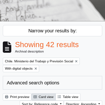
Narrow your results by:
Showing 42 results
Archival description
Remove filter:
Chile. Ministerio del Trabajo y Previsión Social
Remove filter:
With digital objects
Advanced search options
Print preview
Card view
Table view
Sort by: Reference code
Direction: Ascending