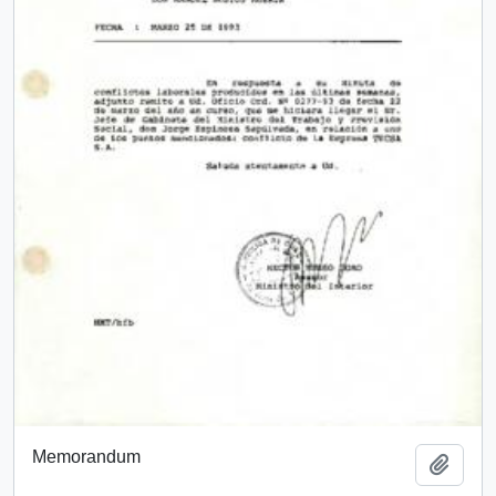
Memorandum
Add t