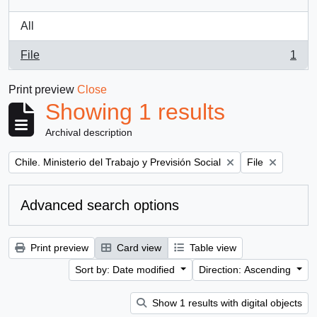
All
File
1
, 1 results
Print preview
Close
Showing 1 results
Archival description
Remove filter:
Remove filter:
Chile. Ministerio del Trabajo y Previsión Social
File
Advanced search options
Print preview
Card view
Table view
Sort by: Date modified
Direction: Ascending
Show 1 results with digital objects