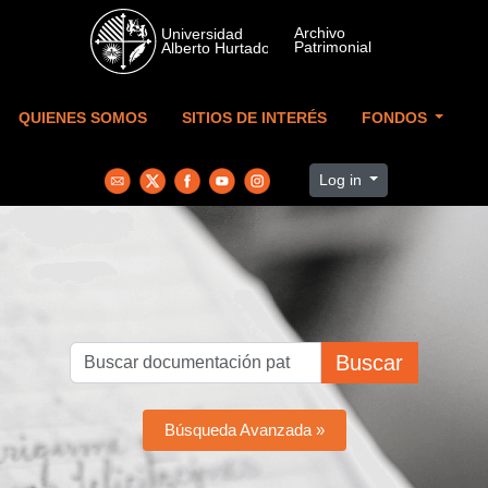
Skip to main content
QUIENES SOMOS
SITIOS DE INTERÉS
FONDOS
Log in
Buscar
Búsqueda Avanzada »