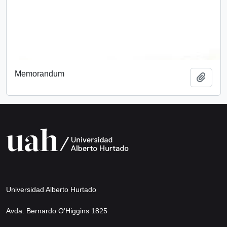
Memorandum
Add t
Universidad Alberto Hurtado
Avda. Bernardo O’Higgins 1825