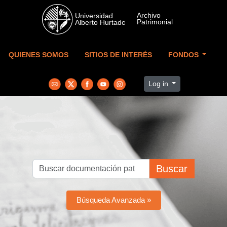
Skip to main content
QUIENES SOMOS
SITIOS DE INTERÉS
FONDOS
Log in
Buscar
Búsqueda Avanzada »