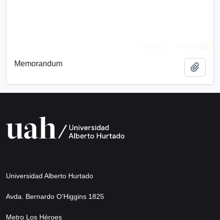
Memorandum
Add t
Universidad Alberto Hurtado
Avda. Bernardo O’Higgins 1825
Metro Los Héroes