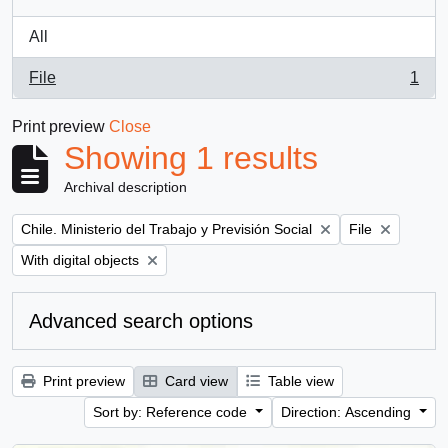
All
File
1
, 1 results
Print preview
Close
Showing 1 results
Archival description
Remove filter:
Remove filter:
Chile. Ministerio del Trabajo y Previsión Social
File
Remove filter:
With digital objects
Advanced search options
Print preview
Card view
Table view
Sort by: Reference code
Direction: Ascending