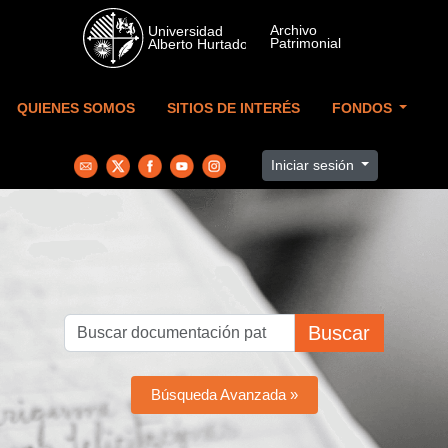
Skip to main content
QUIENES SOMOS
SITIOS DE INTERÉS
FONDOS
Iniciar sesión
Buscar
Búsqueda Avanzada »