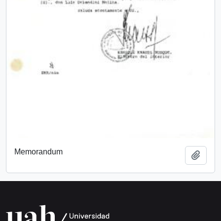
Memorandum
Add t