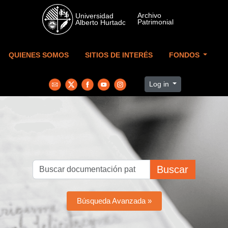
Skip to main content
QUIENES SOMOS
SITIOS DE INTERÉS
FONDOS
Log in
Buscar
Búsqueda Avanzada »