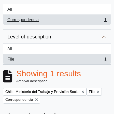
All
Correspondencia
1
, 1 results
Level of description
All
File
1
, 1 results
Showing 1 results
Archival description
Remove filter:
Remove filter:
Chile. Ministerio del Trabajo y Previsión Social
File
Remove filter:
Correspondencia