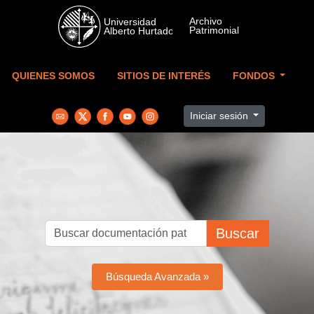
Skip to main content
QUIENES SOMOS
SITIOS DE INTERÉS
FONDOS
Iniciar sesión
Buscar
Búsqueda Avanzada »