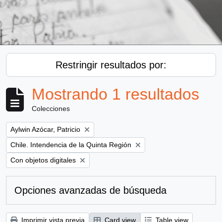
Restringir resultados por:
Mostrando 1 resultados
Colecciones
Remove filter:
Aylwin Azócar, Patricio
Remove filter:
Chile. Intendencia de la Quinta Región
Remove filter:
Con objetos digitales
Opciones avanzadas de búsqueda
Imprimir vista previa
Card view
Table view