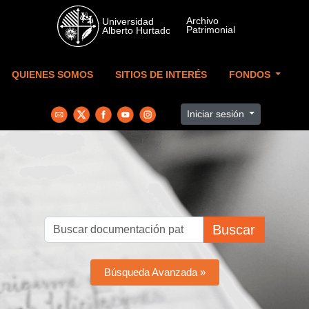
Skip to main content
QUIENES SOMOS
SITIOS DE INTERÉS
FONDOS
Iniciar sesión
Buscar
Búsqueda Avanzada »