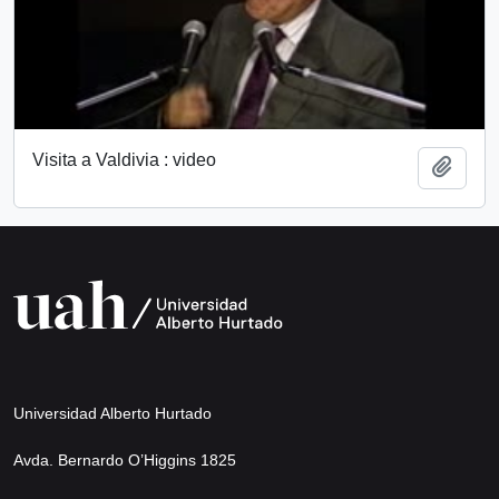
Visita a Valdivia : video
Añadi
Universidad Alberto Hurtado
Avda. Bernardo O’Higgins 1825