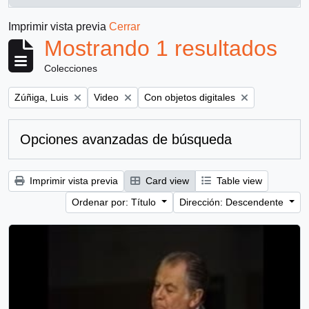
, 1 resultados
Imprimir vista previa
Cerrar
Mostrando 1 resultados
Colecciones
Remove filter:
Remove filter:
Remove filter:
Zúñiga, Luis
Video
Con objetos digitales
Opciones avanzadas de búsqueda
Imprimir vista previa
Card view
Table view
Ordenar por: Título
Dirección: Descendente