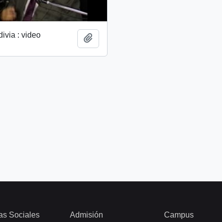
divia : video
Añadir al portapapeles
as Sociales
Admisión
Campus