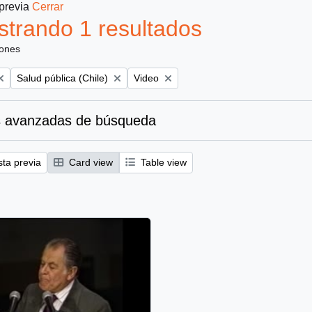
 previa
Cerrar
trando 1 resultados
iones
Remove filter:
Remove filter:
Salud pública (Chile)
Video
 avanzadas de búsqueda
sta previa
Card view
Table view