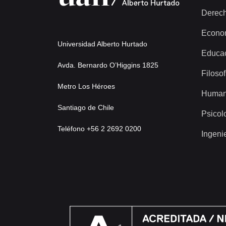
Derec
Econo
Universidad Alberto Hurtado
Educa
Avda. Bernardo O’Higgins 1825
Filosof
Metro Los Héroes
Human
Santiago de Chile
Psicol
Teléfono +56 2 2692 0200
Ingeni