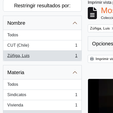
Imprimir vista
Restringir resultados por:
Mos
Colecc
Nombre
Remove filter:
Zúñiga, Luis
Todos
Opciones
CUT (Chile)
1
, 1 resultados
Zúñiga, Luis
1
, 1 resultados
Imprimir vi
Materia
Todos
Sindicatos
1
, 1 resultados
Vivienda
1
, 1 resultados