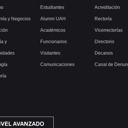
ho
Estudiantes
Acreditación
mía y Negocios
Alumni UAH
Rectoría
ción
Académicos
Vicerrectorías
ía y
Funcionarios
Directorio
idades
Visitantes
Decanos
ogía
Comunicaciones
Canal de Denun
ería