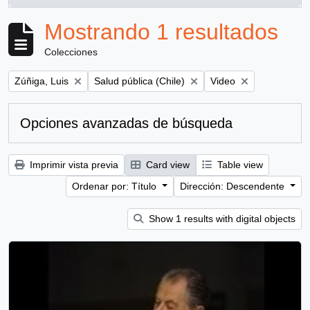
, 1 resultados
Mostrando 1 resultados
Colecciones
Remove filter:
Remove filter:
Remove filter:
Zúñiga, Luis
Salud pública (Chile)
Video
Opciones avanzadas de búsqueda
Imprimir vista previa
Card view
Table view
Ordenar por: Título
Dirección: Descendente
Show 1 results with digital objects