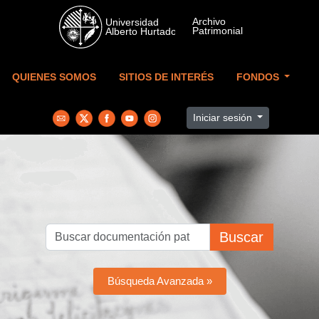
Skip to main content
QUIENES SOMOS
SITIOS DE INTERÉS
FONDOS
Iniciar sesión
Buscar
Búsqueda Avanzada »