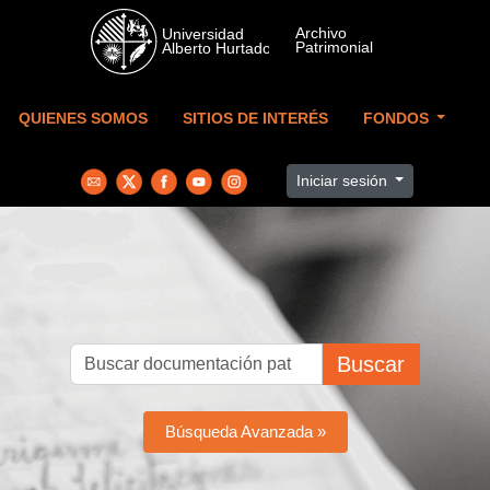
Skip to main content
QUIENES SOMOS
SITIOS DE INTERÉS
FONDOS
Iniciar sesión
Buscar
Búsqueda Avanzada »