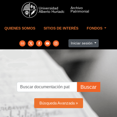
Skip to main content
QUIENES SOMOS
SITIOS DE INTERÉS
FONDOS
Iniciar sesión
Buscar
Búsqueda Avanzada »