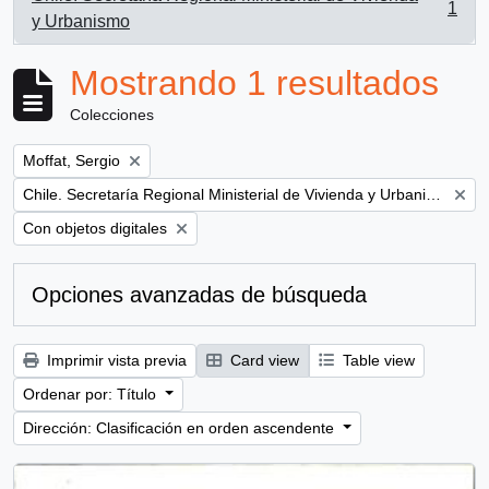
1
, 1 resultados
y Urbanismo
Mostrando 1 resultados
Colecciones
Remove filter:
Moffat, Sergio
Remove filter:
Chile. Secretaría Regional Ministerial de Vivienda y Urbanismo
Remove filter:
Con objetos digitales
Opciones avanzadas de búsqueda
Imprimir vista previa
Card view
Table view
Ordenar por: Título
Dirección: Clasificación en orden ascendente