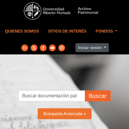
Skip to main content
QUIENES SOMOS
SITIOS DE INTERÉS
FONDOS
Iniciar sesión
Buscar
Búsqueda Avanzada »