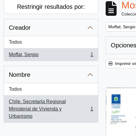
Mos
Restringir resultados por:
Colecc
Remove filter:
Creador
Moffat, Sergio
Todos
Opciones
Moffat, Sergio
1
, 1 resultados
Imprimir vi
Nombre
Todos
Chile. Secretaría Regional
Ministerial de Vivienda y
1
, 1 resultados
Urbanismo