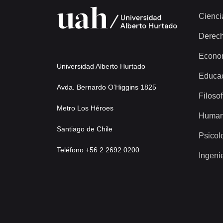
Cienci
Derec
Econo
Universidad Alberto Hurtado
Educa
Avda. Bernardo O’Higgins 1825
Filosof
Metro Los Héroes
Human
Santiago de Chile
Psicol
Teléfono +56 2 2692 0200
Ingeni