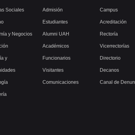
as Sociales
Admisión
Campus
ho
Estudiantes
Acreditación
mía y Negocios
Alumni UAH
Rectoría
ción
Académicos
Vicerrectorías
ía y
Funcionarios
Directorio
idades
Visitantes
Decanos
ogía
Comunicaciones
Canal de Denun
ería