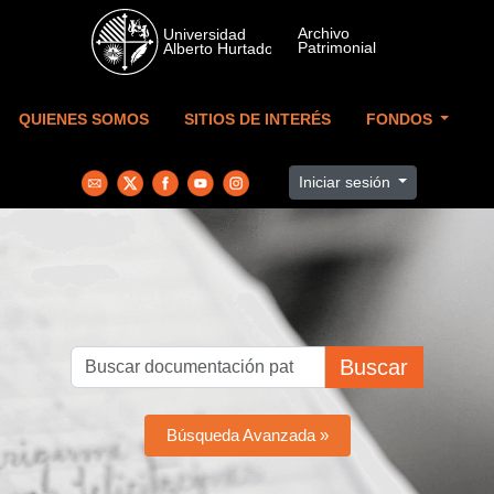
Skip to main content
QUIENES SOMOS
SITIOS DE INTERÉS
FONDOS
Iniciar sesión
Buscar
Búsqueda Avanzada »