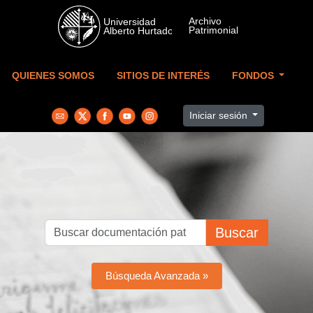
Skip to main content
QUIENES SOMOS
SITIOS DE INTERÉS
FONDOS
Iniciar sesión
Buscar
Búsqueda Avanzada »