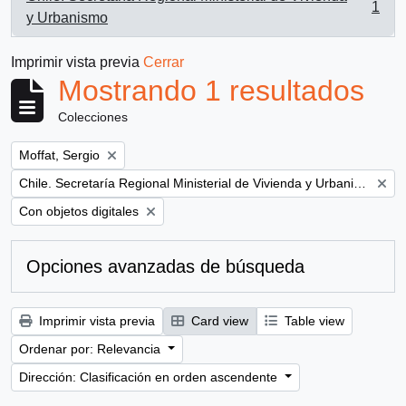
1
, 1 resultados
y Urbanismo
Imprimir vista previa
Cerrar
Mostrando 1 resultados
Colecciones
Remove filter:
Moffat, Sergio
Remove filter:
Chile. Secretaría Regional Ministerial de Vivienda y Urbanismo
Remove filter:
Con objetos digitales
Opciones avanzadas de búsqueda
Imprimir vista previa
Card view
Table view
Ordenar por: Relevancia
Dirección: Clasificación en orden ascendente