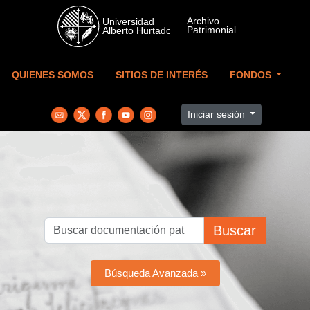
Skip to main content
QUIENES SOMOS
SITIOS DE INTERÉS
FONDOS
Iniciar sesión
Buscar
Búsqueda Avanzada »