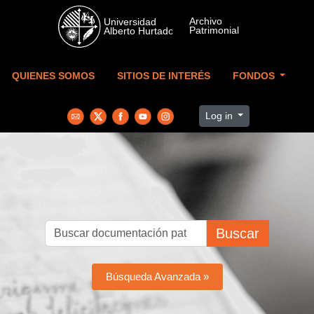
Skip to main content
QUIENES SOMOS
SITIOS DE INTERÉS
FONDOS
Log in
Buscar
Búsqueda Avanzada »