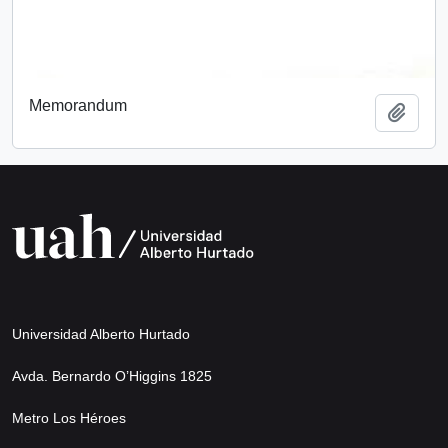
Memorandum
Add t
Universidad Alberto Hurtado
Avda. Bernardo O’Higgins 1825
Metro Los Héroes