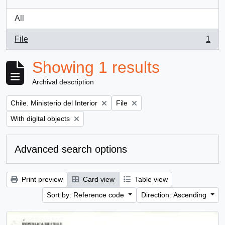
All
File
1
, 1 results
Showing 1 results
Archival description
Remove filter:
Remove filter:
Chile. Ministerio del Interior
File
Remove filter:
With digital objects
Advanced search options
Print preview
Card view
Table view
Sort by: Reference code
Direction: Ascending