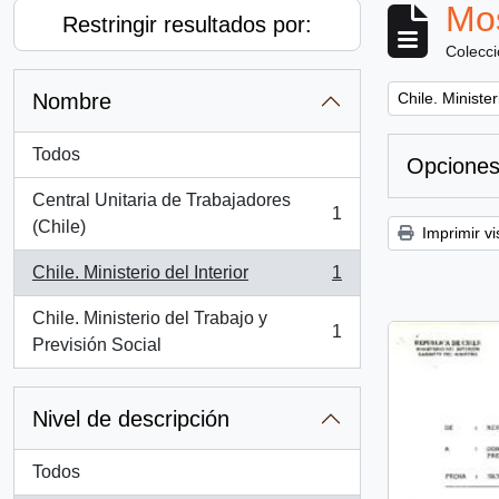
Mos
Restringir resultados por:
Colecc
Remove filter:
Nombre
Chile. Minister
Todos
Opciones
Central Unitaria de Trabajadores
1
, 1 resultados
(Chile)
Imprimir vi
Chile. Ministerio del Interior
1
, 1 resultados
Chile. Ministerio del Trabajo y
1
, 1 resultados
Previsión Social
Nivel de descripción
Todos