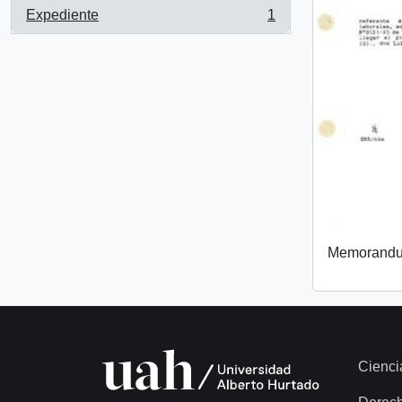
Expediente
1
, 1 resultados
Memorand
Cienci