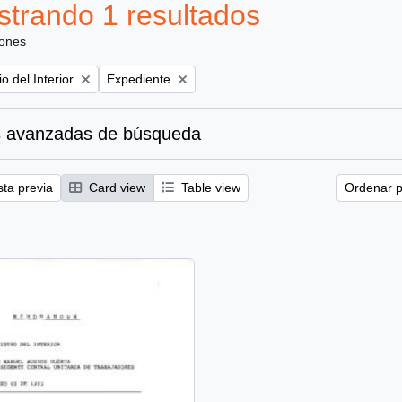
trando 1 resultados
iones
Remove filter:
io del Interior
Expediente
 avanzadas de búsqueda
sta previa
Card view
Table view
Ordenar p