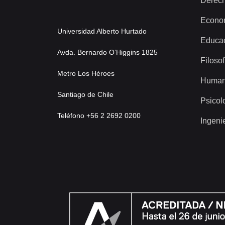
Derec
Econo
Universidad Alberto Hurtado
Educa
Avda. Bernardo O’Higgins 1825
Filosof
Metro Los Héroes
Human
Santiago de Chile
Psicol
Teléfono +56 2 2692 0200
Ingeni