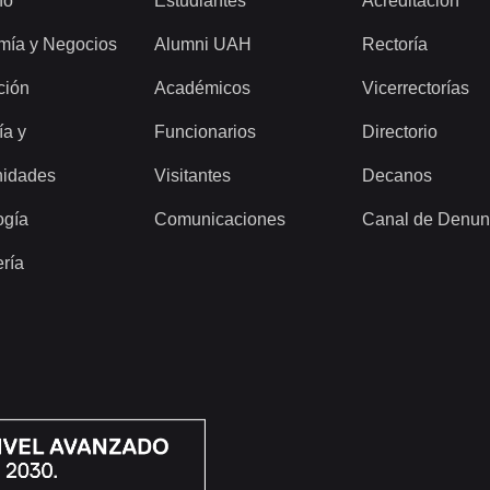
ho
Estudiantes
Acreditación
mía y Negocios
Alumni UAH
Rectoría
ción
Académicos
Vicerrectorías
ía y
Funcionarios
Directorio
idades
Visitantes
Decanos
ogía
Comunicaciones
Canal de Denun
ería