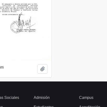
um
Añadir al portapapeles
as Sociales
Admisión
Campus