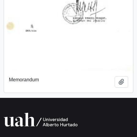
Memorandum
Add t