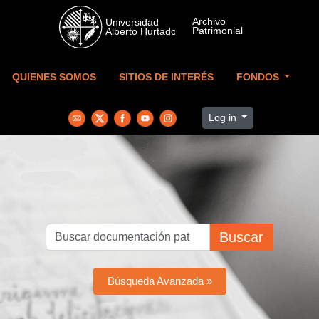
Skip to main content
QUIENES SOMOS
SITIOS DE INTERÉS
FONDOS
Log in
Buscar
Búsqueda Avanzada »