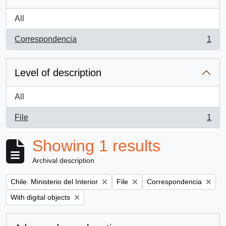
All
Correspondencia
1
, 1 results
Level of description
All
File
1
, 1 results
Showing 1 results
Archival description
Remove filter:
Remove filter:
Remove filter:
Chile. Ministerio del Interior
File
Correspondencia
Remove filter:
With digital objects