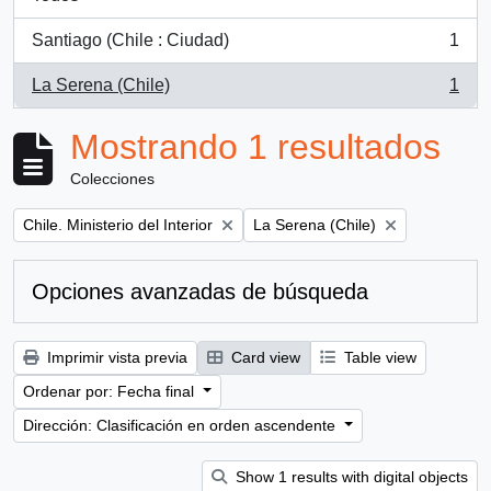
Santiago (Chile : Ciudad)
1
, 1 resultados
La Serena (Chile)
1
, 1 resultados
Mostrando 1 resultados
Colecciones
Remove filter:
Remove filter:
Chile. Ministerio del Interior
La Serena (Chile)
Opciones avanzadas de búsqueda
Imprimir vista previa
Card view
Table view
Ordenar por: Fecha final
Dirección: Clasificación en orden ascendente
Show 1 results with digital objects