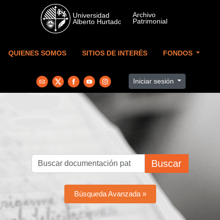
Skip to main content
QUIENES SOMOS
SITIOS DE INTERÉS
FONDOS
Iniciar sesión
Buscar
Búsqueda Avanzada »