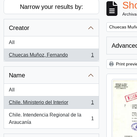
Sho
Narrow your results by:
Archiva
Remove filter:
Creator
Chuecas Muño
All
Advanced
Chuecas Muñoz, Fernando
1
, 1 results
Print previ
Name
All
Chile. Ministerio del Interior
1
, 1 results
Chile. Intendencia Regional de la
1
, 1 results
Araucanía