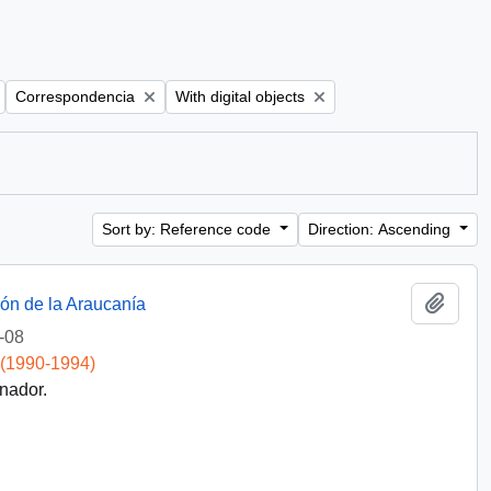
Remove filter:
Remove filter:
Correspondencia
With digital objects
Sort by: Reference code
Direction: Ascending
Add t
ión de la Araucanía
-08
 (1990-1994)
nador.