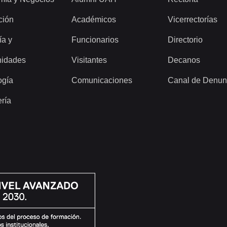
ción
Académicos
Vicerrectorías
ía y
Funcionarios
Directorio
idades
Visitantes
Decanos
ogía
Comunicaciones
Canal de Denun
ería