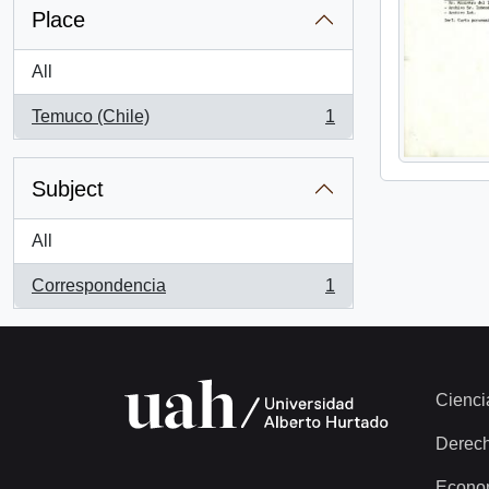
Place
All
Temuco (Chile)
1
, 1 results
Subject
All
Correspondencia
1
, 1 results
Cienci
Derec
Econo