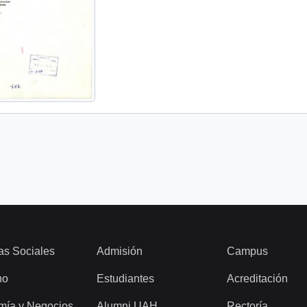
as Sociales
Admisión
Campus
ho
Estudiantes
Acreditación
mía y Negocios
Alumni UAH
Rectoría