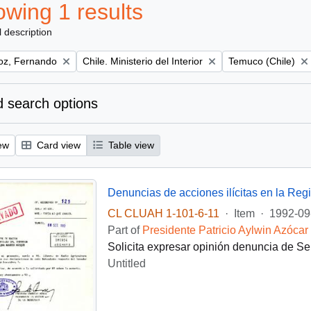
wing 1 results
l description
Remove filter:
Remove filter:
z, Fernando
Chile. Ministerio del Interior
Temuco (Chile)
 search options
ew
Card view
Table view
Denuncias de acciones ilícitas en la Reg
CL CLUAH 1-101-6-11
·
Item
·
1992-09
Part of
Presidente Patricio Aylwin Azócar
Solicita expresar opinión denuncia de Se
Untitled