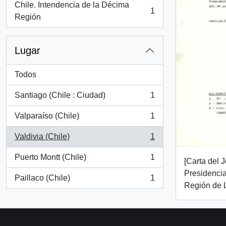
Chile. Intendencia de la Décima
1
, 1 resultados
Región
Lugar
Todos
Santiago (Chile : Ciudad)
1
, 1 resultados
Valparaíso (Chile)
1
, 1 resultados
Valdivia (Chile)
1
, 1 resultados
Puerto Montt (Chile)
1
[Carta del 
, 1 resultados
Presidencia
Paillaco (Chile)
1
, 1 resultados
Región de 