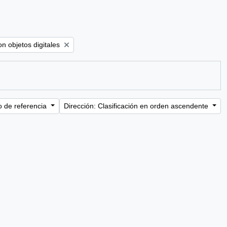
move filter:
n objetos digitales
o de referencia
Dirección: Clasificación en orden ascendente