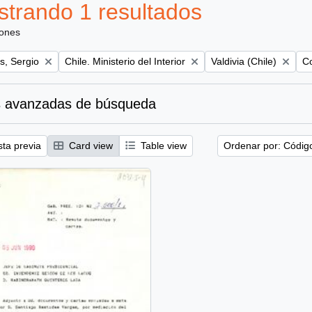
trando 1 resultados
iones
Remove filter:
Remove filter:
Re
, Sergio
Chile. Ministerio del Interior
Valdivia (Chile)
Co
 avanzadas de búsqueda
sta previa
Card view
Table view
Ordenar por: Códig