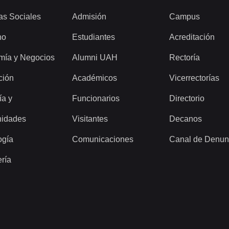
as Sociales
Admisión
Campus
ho
Estudiantes
Acreditación
mía y Negocios
Alumni UAH
Rectoría
ción
Académicos
Vicerrectorías
ía y
Funcionarios
Directorio
idades
Visitantes
Decanos
ogía
Comunicaciones
Canal de Denun
ería