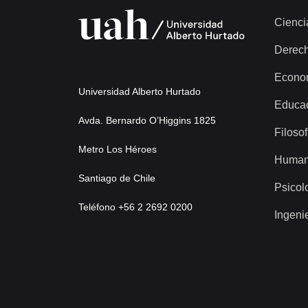
Cienci
Derec
Econo
Universidad Alberto Hurtado
Educa
Avda. Bernardo O’Higgins 1825
Filosof
Metro Los Héroes
Human
Santiago de Chile
Psicol
Teléfono +56 2 2692 0200
Ingeni