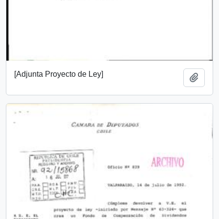
[Adjunta Proyecto de Ley]
Add t