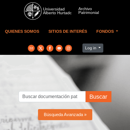
Skip to main content
QUIENES SOMOS
SITIOS DE INTERÉS
FONDOS
Log in
Buscar
Búsqueda Avanzada »