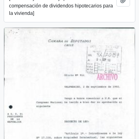
Add t
compensación de dividendos hipotecarios para
la vivienda]