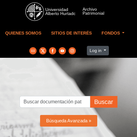
Skip to main content
QUIENES SOMOS
SITIOS DE INTERÉS
FONDOS
Log in
Buscar
Búsqueda Avanzada »