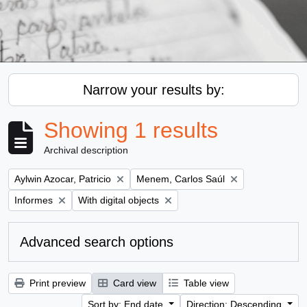
Narrow your results by:
Showing 1 results
Archival description
Remove filter:
Remove filter:
Aylwin Azocar, Patricio
Menem, Carlos Saúl
Remove filter:
Remove filter:
Informes
With digital objects
Advanced search options
Print preview
Card view
Table view
Sort by: End date
Direction: Descending