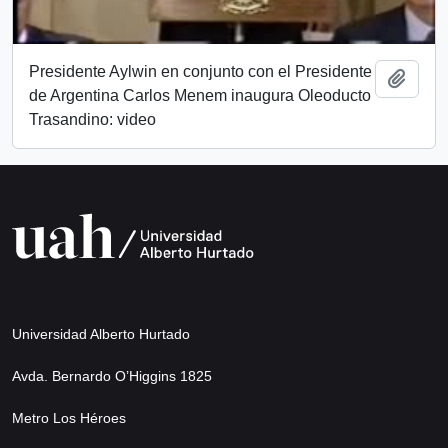
Presidente Aylwin en conjunto con el Presidente
Añadi
de Argentina Carlos Menem inaugura Oleoducto
Trasandino: video
Universidad Alberto Hurtado
Avda. Bernardo O’Higgins 1825
Metro Los Héroes