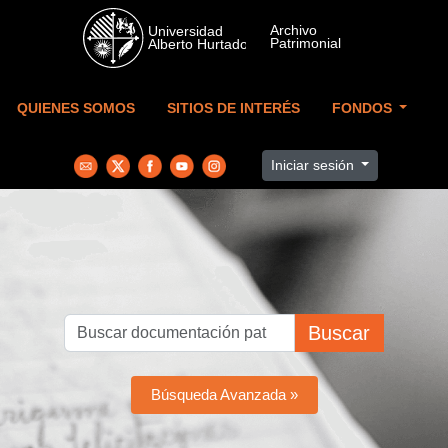
Skip to main content
QUIENES SOMOS
SITIOS DE INTERÉS
FONDOS
Iniciar sesión
Buscar
Búsqueda Avanzada »