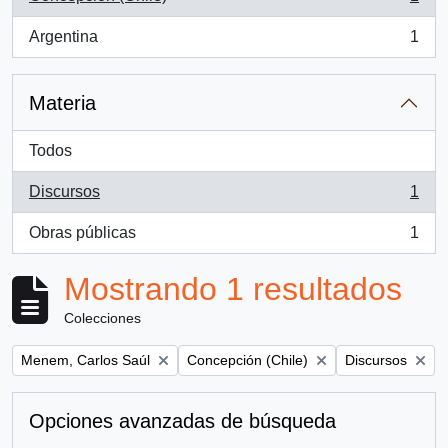
, 1 resultados
Argentina
1
, 1 resultados
Materia
Todos
Discursos
1
, 1 resultados
Obras públicas
1
, 1 resultados
Mostrando 1 resultados
Colecciones
Remove filter:
Remove filter:
Remove filter:
Menem, Carlos Saúl
Concepción (Chile)
Discursos
Opciones avanzadas de búsqueda