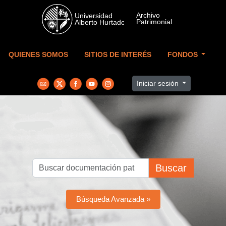
Skip to main content
QUIENES SOMOS
SITIOS DE INTERÉS
FONDOS
Iniciar sesión
Buscar
Búsqueda Avanzada »