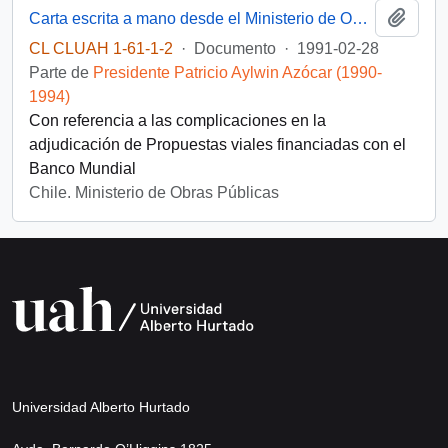
Añadi
Carta escrita a mano desde el Ministerio de Obras Públicas, del Gabinete del Ministro, dirigida al Presidente [de la República de Chile]
CL CLUAH 1-61-1-2
·
Documento
·
1991-02-28
Parte de
Presidente Patricio Aylwin Azócar (1990-
1994)
Con referencia a las complicaciones en la
adjudicación de Propuestas viales financiadas con el
Banco Mundial
Chile. Ministerio de Obras Públicas
Universidad Alberto Hurtado