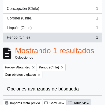
Concepción (Chile)
1
, 1 resultados
Coronel (Chile)
1
, 1 resultados
Lirquén (Chile)
1
, 1 resultados
Penco (Chile)
1
, 1 resultados
Mostrando 1 resultados
Colecciones
Remove filter:
Remove filter:
Foxley, Alejandro
Penco (Chile)
Remove filter:
Con objetos digitales
Opciones avanzadas de búsqueda
Imprimir vista previa
Card view
Table view