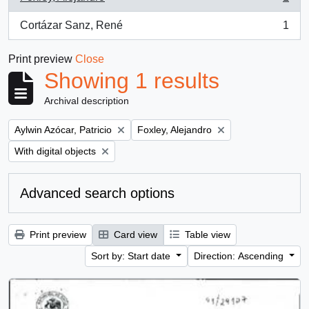
, 1 results
Cortázar Sanz, René
1
, 1 results
Print preview
Close
Showing 1 results
Archival description
Remove filter:
Remove filter:
Aylwin Azócar, Patricio
Foxley, Alejandro
Remove filter:
With digital objects
Advanced search options
Print preview
Card view
Table view
Sort by: Start date
Direction: Ascending