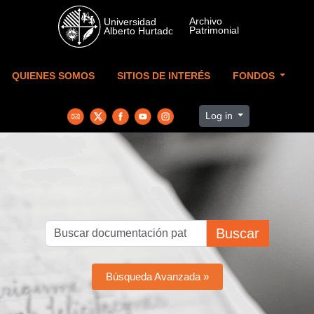
Skip to main content
QUIENES SOMOS
SITIOS DE INTERÉS
FONDOS
Log in
Buscar
Búsqueda Avanzada »