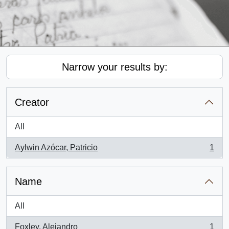
Narrow your results by:
Creator
All
Aylwin Azócar, Patricio
1
, 1 results
Name
All
Foxley, Alejandro
1