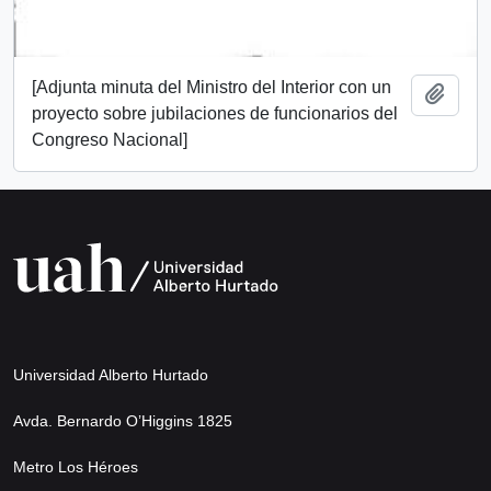
[Adjunta minuta del Ministro del Interior con un
Add t
proyecto sobre jubilaciones de funcionarios del
Congreso Nacional]
Universidad Alberto Hurtado
Avda. Bernardo O’Higgins 1825
Metro Los Héroes