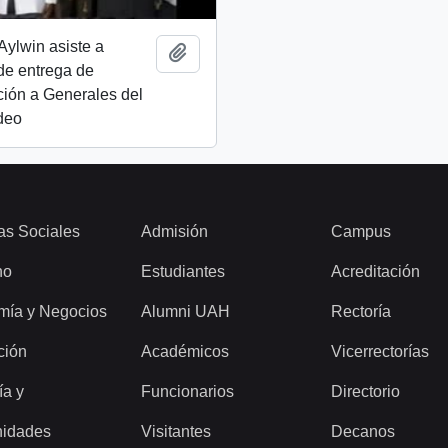
Aylwin asiste a
Añadir al portapapeles
de entrega de
ión a Generales del
ideo
as Sociales
Admisión
Campus
ho
Estudiantes
Acreditación
mía y Negocios
Alumni UAH
Rectoría
ción
Académicos
Vicerrectorías
ía y
Funcionarios
Directorio
idades
Visitantes
Decanos