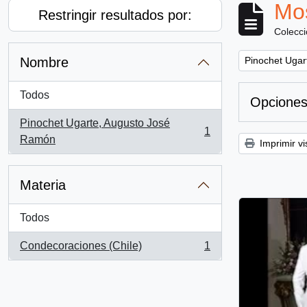
Mos
Restringir resultados por:
Colecc
Remove filter:
Nombre
Pinochet Ugar
Todos
Opciones
Pinochet Ugarte, Augusto José
1
, 1 resultados
Ramón
Imprimir vi
Materia
Todos
Condecoraciones (Chile)
1
, 1 resultados