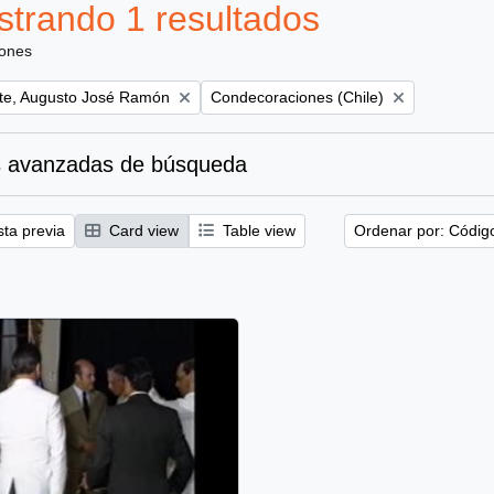
trando 1 resultados
iones
Remove filter:
te, Augusto José Ramón
Condecoraciones (Chile)
 avanzadas de búsqueda
sta previa
Card view
Table view
Ordenar por: Códig