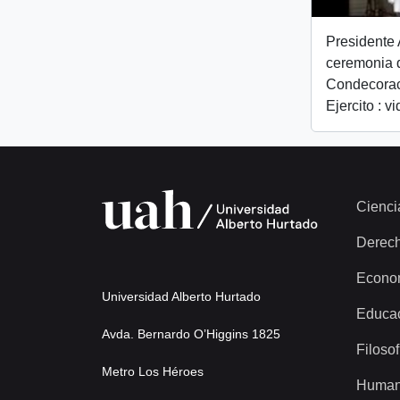
Presidente 
ceremonia 
Condecorac
Ejercito : v
Cienci
Derec
Econo
Universidad Alberto Hurtado
Educa
Avda. Bernardo O’Higgins 1825
Filosof
Metro Los Héroes
Human