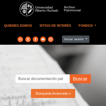
Skip to main content
QUIENES SOMOS
SITIOS DE INTERÉS
FONDOS
Iniciar sesión
Buscar
Búsqueda Avanzada »