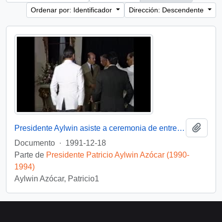
Ordenar por: Identificador
Dirección: Descendente
Añadi
Presidente Aylwin asiste a ceremonia de entrega de Condecoración a Generales del Ejercito : video
Documento
·
1991-12-18
Parte de
Presidente Patricio Aylwin Azócar (1990-
1994)
Aylwin Azócar, Patricio1