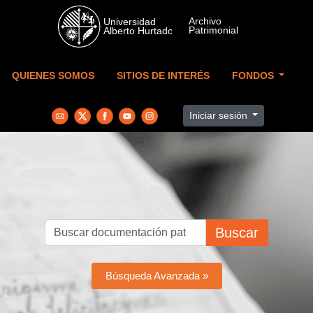
Skip to main content
QUIENES SOMOS
SITIOS DE INTERÉS
FONDOS
Iniciar sesión
Buscar
Búsqueda Avanzada »