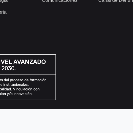
ogía
Comunicaciones
Canal de Denun
ería