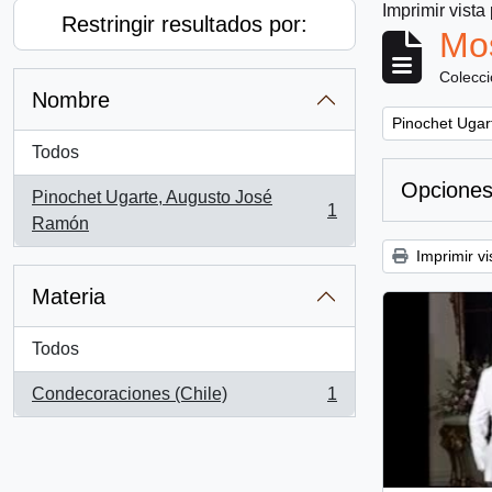
Imprimir vista
Restringir resultados por:
Mos
Colecc
Nombre
Remove filter:
Pinochet Ugar
Todos
Opciones
Pinochet Ugarte, Augusto José
1
, 1 resultados
Ramón
Imprimir vi
Materia
Todos
Condecoraciones (Chile)
1
, 1 resultados