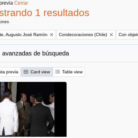
 previa
Cerrar
trando 1 resultados
iones
Remove filter:
Remove fil
te, Augusto José Ramón
Condecoraciones (Chile)
Con objeto
 avanzadas de búsqueda
sta previa
Card view
Table view