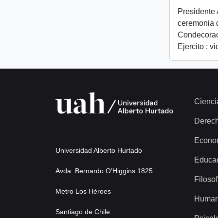
Presidente 
ceremonia 
Condecorac
Ejercito : v
Cienci
Derec
Econo
Universidad Alberto Hurtado
Educa
Avda. Bernardo O’Higgins 1825
Filosof
Metro Los Héroes
Human
Santiago de Chile