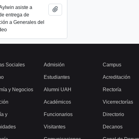
Aylwin asiste a
Añadir al portapapeles
de entrega de
ión a Generales del
ideo
as Sociales
Admisión
Campus
ho
Estudiantes
Acreditación
mía y Negocios
Alumni UAH
Rectoría
ción
Académicos
Vicerrectorías
ía y
Funcionarios
Directorio
idades
Visitantes
Decanos